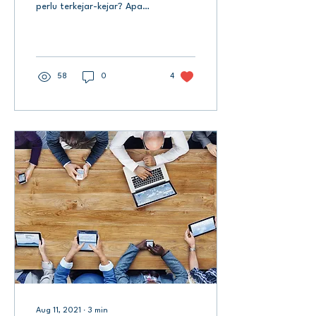
perlu terkejar-kejar? Apa
yang dikejar atau apa yang
mengejar? Ini adalah
persoalan lazim...
58
0
4
Aug 11, 2021
∙
3
min