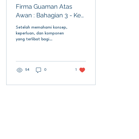
Firma Guaman Atas
Awan : Bahagian 3 - Ke
Garisan, Sedia, Mula!
Setelah memahami konsep,
keperluan, dan komponen
yang terlibat bagi
implementasi teknologi
awan pada firma guaman
anda, langkah...
54
0
1