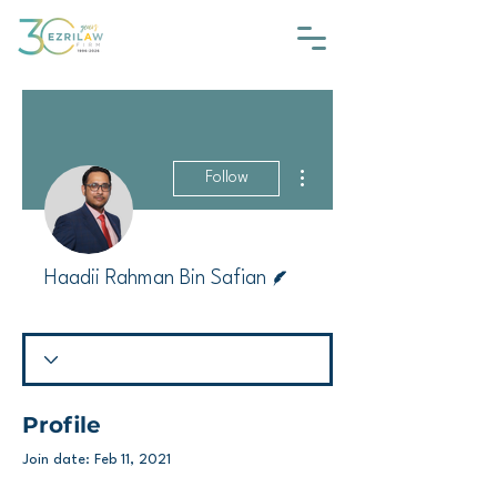
More actions
Follow
Writer
Haadii Rahman Bin Safian
Profile
Join date: Feb 11, 2021