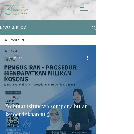
NEWS & BLOG
All Posts
All Posts
Aug 26, 2022
News
Articles
Ezrilaw On
Cam
Webinar istimewa sempena bulan
kemerdekaan ni ;)