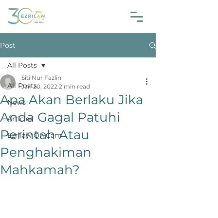
Post
All Posts
Siti Nur Fazlin
All Posts
Jan 20, 2022
2 min read
Apa Akan Berlaku Jika
News
Anda Gagal Patuhi
Articles
Perintah Atau
Ezrilaw On Cam
Penghakiman
Mahkamah?