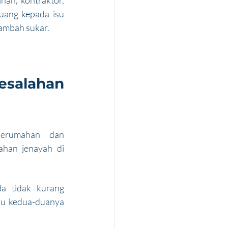
nah, kontraktor, 
ang kepada isu 
tambah sukar.
salahan 
rumahan dan  
han jenayah di 
a tidak kurang 
au kedua-duanya 