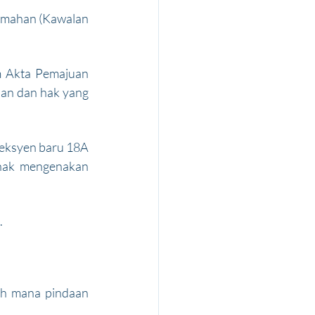
umahan (Kawalan 
 Akta Pemajuan 
an dan hak yang 
eksyen baru 18A 
hak mengenakan 
 
uh mana pindaan 