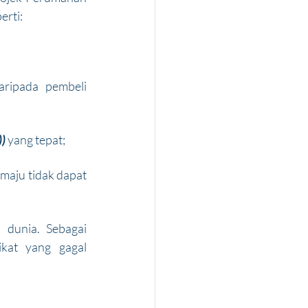
erti:
ripada pembeli 
))
 yang tepat;
aju tidak dapat 
dunia. Sebagai 
at yang gagal 