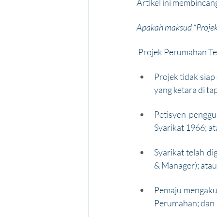
Artikel ini membincan
Apakah maksud “Projek
 Projek Perumahan Ter
Projek tidak siap
yang ketara di t
Petisyen penggu
Syarikat 1966; a
Syarikat telah d
& Manager); atau
Pemaju mengakui 
Perumahan; dan