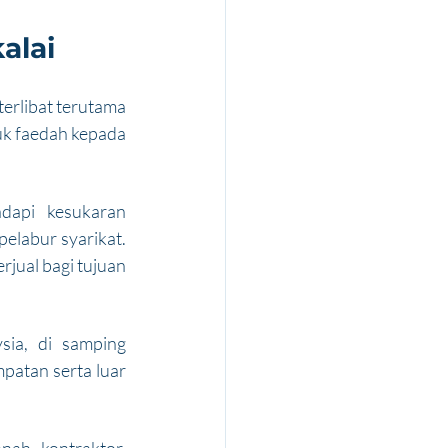
alai
erlibat terutama 
k faedah kepada 
api kesukaran 
labur syarikat. 
jual bagi tujuan 
ia, di samping 
atan serta luar 