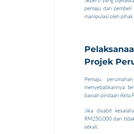
Seperti yang dijelask
pemaju dan pembeli 
manipulasi oleh pihak
Pelaksanaa
Projek Per
Pemaju perumahan
menyebabkannya terb
bawah pindaan Akta 
Jika disabit kesal
RM250,000 dan tidak 
sekali.