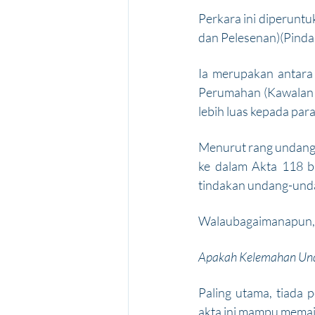
Perkara ini diperunt
dan Pelesenan)(Pinda
Ia merupakan antara
Perumahan (Kawalan d
lebih luas kepada par
Menurut rang undang-
ke dalam Akta 118 b
tindakan undang-unda
Walaubagaimanapun, t
Apakah Kelemahan Un
Paling utama, tiada 
akta ini mampu mema