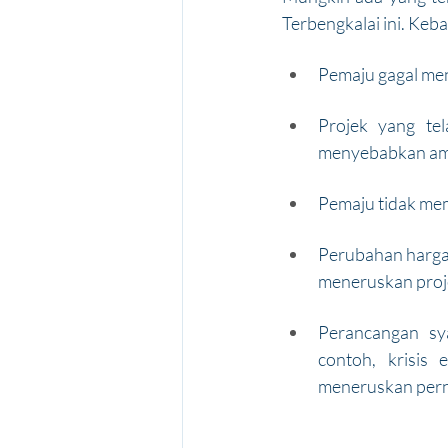
Terbengkalai ini. Keb
Pemaju gagal men
Projek yang te
menyebabkan am
Pemaju tidak mem
Perubahan harga
meneruskan proj
Perancangan sy
contoh, krisis
meneruskan pern