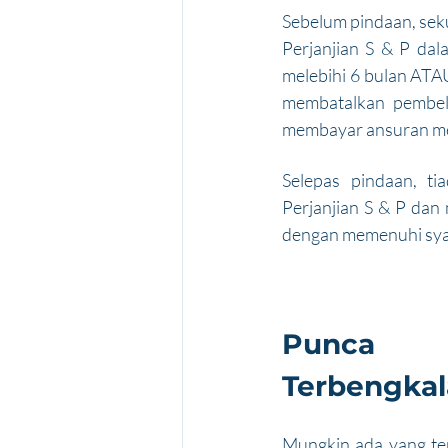
Sebelum pindaan, sek
Perjanjian S & P dal
melebihi 6 bulan ATA
membatalkan pembeli
membayar ansuran mer
Selepas pindaan, ti
Perjanjian S & P dan
dengan memenuhi syar
Punca B
Terbengkal
Mungkin ada yang te