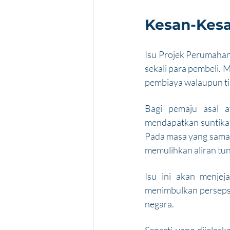
Kesan-Kesa
Isu Projek Perumahan 
sekali para pembeli.
pembiaya walaupun ti
Bagi pemaju asal a
mendapatkan suntikan
Pada masa yang sama, 
memulihkan aliran tun
Isu ini akan menjej
menimbulkan persepsi
negara.