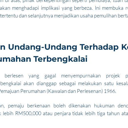
an di atas, pihak berkepentingan seperti pembiaya, tuan ta
akan menghadapi implikasi yang berbeza. Ini membuka ru
 tertentu dan selanjutnya menjadikan usaha pemulihan ber
n Undang-Undang Terhadap Ke
umahan Terbengkalai
 berlesen yang gagal menyempurnakan projek pe
engkalai akan dianggap sebagai melakukan satu kesala
Pemajuan Perumahan (Kawalan dan Perlesenan) 1966.
ahan, pemaju berkenaan boleh dikenakan hukuman dend
lebih RM500,000 atau penjara tidak lebih tiga tahun at