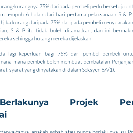
urang-kurangnya 75% daripada pembeli perlu bersetuju un
am tempoh 6 bulan dari hari pertama pelaksanaan S & P. 
U jika kurang daripada 75% daripada pembeli menyuarakan 
an, S & P itu tidak boleh ditamatkan, dan ini bermakna
eka sehingga hutang mereka dijelaskan.
ada lagi keperluan bagi 75% dari pembeli-pembeli unt
 mana-mana pembeli boleh membuat pembatalan Perjanjian 
at-syarat yang dinyatakan di dalam Seksyen 8A(1).
erlakunya Projek Peru
ai
rtanya-tanya, apakah sebab atau punca berlakunya isu P