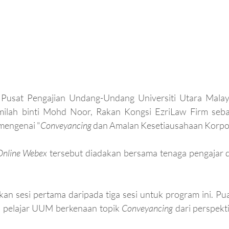
 Pusat Pengajian Undang-Undang Universiti Utara Malays
lah binti Mohd Noor, Rakan Kongsi EzriLaw Firm seba
mengenai "
Conveyancing
 dan Amalan Kesetiausahaan Korpor
Online Webex
 tersebut diadakan bersama tenaga pengajar 
an sesi pertama daripada tiga sesi untuk program ini. Pu
n pelajar UUM berkenaan topik 
Conveyancing
 dari perspekti