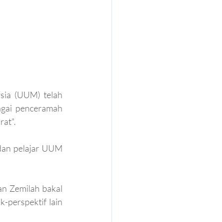
ia (UUM) telah 
gai penceramah 
at". 
dan pelajar UUM 
an Zemilah bakal 
k-perspektif lain 