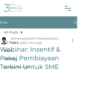
Post
All Posts
Mohamad Ezzfikri Mohamad Ezri
All Posts
Mar 3, 2021
1 min read
Webinar: Insentif &
News
Pakej Pembiayaan
Articles
Terkini Untuk SME
Ezrilaw On Cam