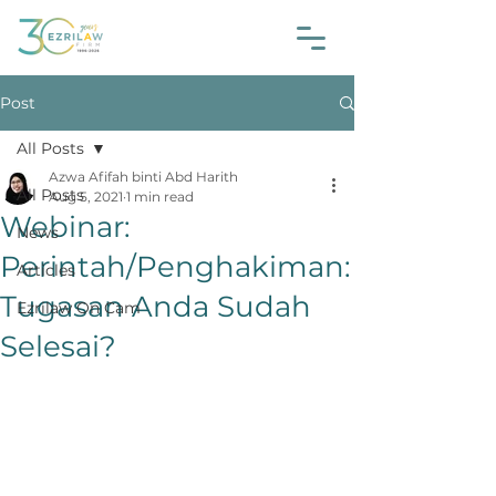
Post
All Posts
Azwa Afifah binti Abd Harith
All Posts
Aug 5, 2021
1 min read
Webinar:
News
Perintah/Penghakiman:
Articles
Tugasan Anda Sudah
Ezrilaw On Cam
Selesai?