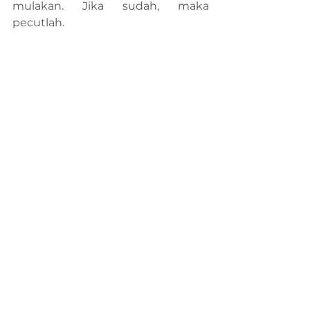
mulakan. Jika sudah, maka 
pecutlah.
Pastikan anda terus mengejar agar 
kelak tidak terkejar.
Seterusnya:
Firma Guaman Atas Awan : 
Bahagian 5 - Skor A
See All
Recent Posts