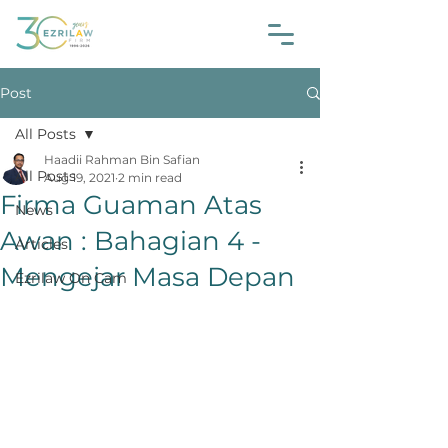
Post
All Posts
Haadii Rahman Bin Safian
All Posts
Aug 19, 2021
2 min read
Firma Guaman Atas
News
Awan : Bahagian 4 -
Articles
Mengejar Masa Depan
Ezrilaw On Cam